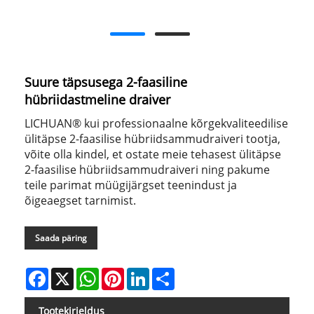
Suure täpsusega 2-faasiline
hübriidastmeline draiver
LICHUAN® kui professionaalne kõrgekvaliteedilise
ülitäpse 2-faasilise hübriidsammudraiveri tootja,
võite olla kindel, et ostate meie tehasest ülitäpse
2-faasilise hübriidsammudraiveri ning pakume
teile parimat müügijärgset teenindust ja
õigeaegset tarnimist.
Saada päring
Facebook
X
WhatsApp
Pinterest
LinkedIn
Share
Tootekirjeldus