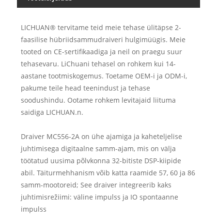
LICHUAN® tervitame teid meie tehase ülitäpse 2-
faasilise hübriidsammudraiveri hulgimüügis. Meie
tooted on CE-sertifikaadiga ja neil on praegu suur
tehasevaru. LiChuani tehasel on rohkem kui 14-
aastane tootmiskogemus. Toetame OEM-i ja ODM-i,
pakume teile head teenindust ja tehase
soodushindu. Ootame rohkem levitajaid liituma
saidiga LICHUAN.n.
Draiver MC556-2A on ühe ajamiga ja kaheteljelise
juhtimisega digitaalne samm-ajam, mis on välja
töötatud uusima põlvkonna 32-bitiste DSP-kiipide
abil. Täiturmehhanism võib katta raamide 57, 60 ja 86
samm-mootoreid; See draiver integreerib kaks
juhtimisrežiimi: väline impulss ja IO spontaanne
impulss