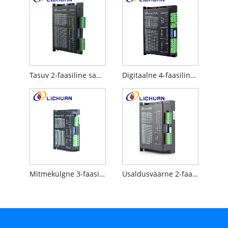
Tasuv 2-faasiline samm-mootori astmedraiver
Digitaalne 4-faasiline samm-draiver samm-mootoritele
Mitmekülgne 3-faasiline hübriidastmeline draiver
Usaldusväärne 2-faasiline mootoridraiver samm-mootoritele