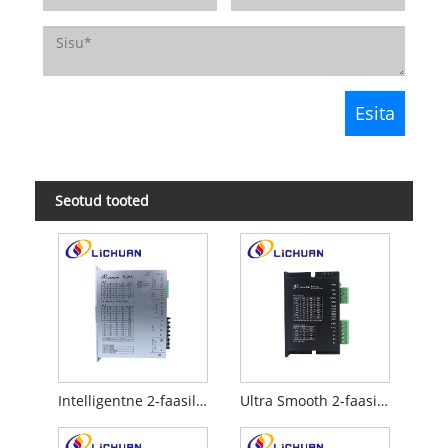
Seotud tooted
Intelligentne 2-faasiline hübriidmootori draiver
Ultra Smooth 2-faasiline hübriid-sammmootori draiver