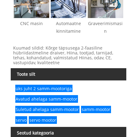
CNC masin
Automaatne
Graveerimismasi
kinnitamine
n
Kuumad sildid: Kõrge täpsusega 2-faasiline
hübriidastmeline draiver, Hiina, tootjad, tarnijad,
tehas, kohandatud, valmistatud Hiinas, odav, CE,
vastupidav, kvaliteetne
Toote silt
üks juht 2 samm-mootoriga
Avatud ahelaga samm-mootor
Suletud ahelaga samm-mootor
samm-mootor
servo
servo mootor
Seotud kategooria