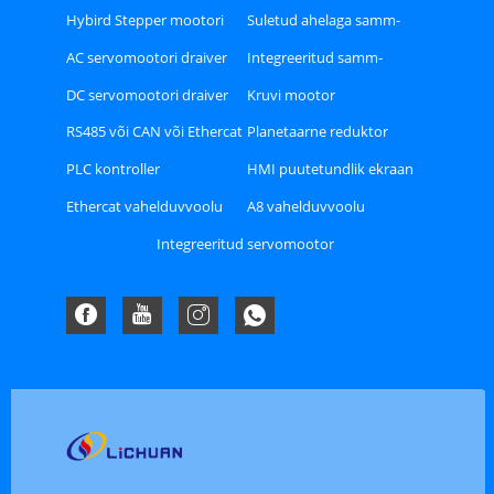
mootor
Hybird Stepper mootori
Suletud ahelaga samm-
juht
mootori draiver
AC servomootori draiver
Integreeritud samm-
mootor
DC servomootori draiver
Kruvi mootor
RS485 või CAN või Ethercat
Planetaarne reduktor
Bus tüüpi Stepper Driver
PLC kontroller
HMI puutetundlik ekraan
Ethercat vahelduvvoolu
A8 vahelduvvoolu
servomootori draiveri
servomootori draiveri
Integreeritud servomootor
komplekt
komplekt