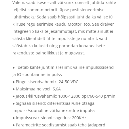
Valem, saab iseseisvalt või sünkroonselt juhtida kahte
teljelist samm-mootorit täpse positsioneerimise
juhtimiseks; Seda saab hõlpsasti juhtida ka välise I0
kiiruse reguleerimise kaudu Mootori töö. See draiver
integreerib kaks teljesammutajat, mis mitte ainult ei
säästa klientidelt ühte impulsstelje numbrit, vaid
säästab ka kulusid ning parandab kohapealsete
rakenduste paindlikkust ja mugavust.
● Toetab kahte juhtimisrežiimi: väline impulsssisend
ja IO spontaanne impulss
● Pinge sisendvahemik: 24-50 VDC
● Maksimaalne vool: 5,6A
● Jaotus/kiirusvahemik: 1000-12800 ppr/60-540 p/min
● Signaali sisend: diferentsiaal/ühe otsaga,
impulss/suunaline või kahekordne impulss
● Impulssreaktsiooni sagedus: 200KHz
● Parameetrite seadistamist saab teha jadapordi