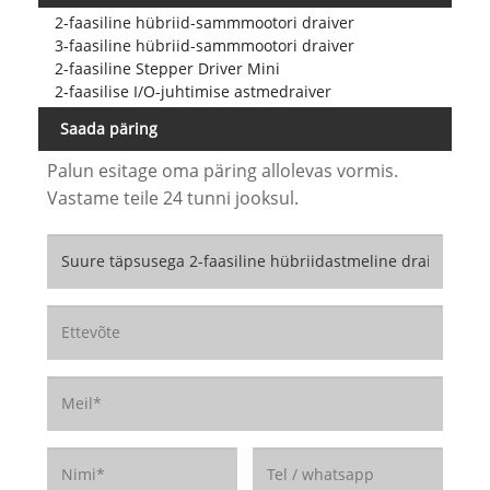
2-faasiline hübriid-sammmootori draiver
3-faasiline hübriid-sammmootori draiver
2-faasiline Stepper Driver Mini
2-faasilise I/O-juhtimise astmedraiver
Saada päring
Palun esitage oma päring allolevas vormis.
Vastame teile 24 tunni jooksul.