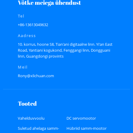
Võtke meiega ühendust
Tel
+86-13613049632
Aadress
10. korrus, hoone S8, Tian'ani digitaalne linn. Yi'an East
Road, Yantiani kogukond, Fenggangi linn, Dongguani
linn, Guangdongi provints
Meil
Rony@xlichuan.com
Tooted
Vahelduvvoolu
DC servomootor
servomootor
Suletud ahelaga samm-
Hübriid samm-mootor