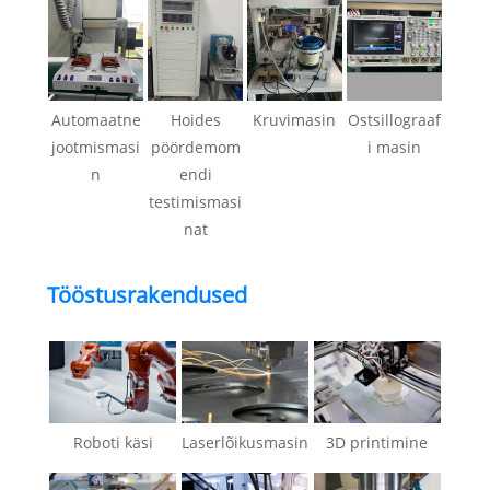
Automaatne
Hoides
Kruvimasin
Ostsillograaf
jootmismasi
pöördemom
i masin
n
endi
testimismasi
nat
Tööstusrakendused
Roboti käsi
Laserlõikusmasin
3D printimine