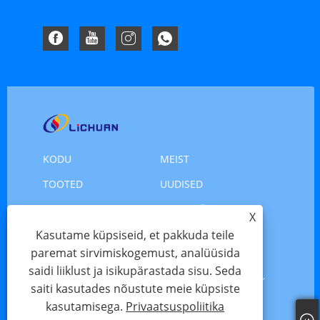
komplekt
komplekt
KODU
MEIST
TOOTED
UUDISED
LAE ALLA
SAADA PÄRING
X
VÕTKE MEIEGA
Kasutame küpsiseid, et pakkuda teile
paremat sirvimiskogemust, analüüsida
ÜHENDUST
saidi liiklust ja isikupärastada sisu. Seda
Autoriõigus © 2025 Shenzhen Xinlichuan Electric Co.,
saiti kasutades nõustute meie küpsiste
Ltd. – servomootor, mootori servomootor, samm-
kasutamisega.
Privaatsuspoliitika
mootor – kõik õigused kaitstud