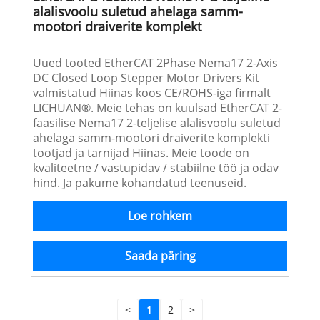
alalisvoolu suletud ahelaga samm-
mootori draiverite komplekt
Uued tooted EtherCAT 2Phase Nema17 2-Axis
DC Closed Loop Stepper Motor Drivers Kit
valmistatud Hiinas koos CE/ROHS-iga firmalt
LICHUAN®. Meie tehas on kuulsad EtherCAT 2-
faasilise Nema17 2-teljelise alalisvoolu suletud
ahelaga samm-mootori draiverite komplekti
tootjad ja tarnijad Hiinas. Meie toode on
kvaliteetne / vastupidav / stabiilne töö ja odav
hind. Ja pakume kohandatud teenuseid.
Loe rohkem
Saada päring
<
1
2
>