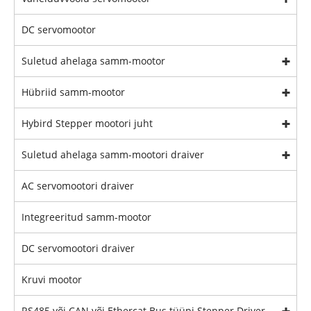
DC servomootor
Suletud ahelaga samm-mootor
Hübriid samm-mootor
Hybird Stepper mootori juht
Suletud ahelaga samm-mootori draiver
AC servomootori draiver
Integreeritud samm-mootor
DC servomootori draiver
Kruvi mootor
RS485 või CAN või Ethercat Bus tüüpi Stepper Driver