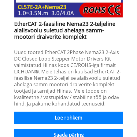
EtherCAT 2-faasiline Nema23 2-teljeline
alalisvoolu suletud ahelaga samm-
mootori draiverite komplekt
Uued tooted EtherCAT 2Phase Nema23 2-Axis
DC Closed Loop Stepper Motor Drivers Kit
valmistatud Hiinas koos CE/ROHS-iga firmalt
LICHUAN®. Meie tehas on kuulsad EtherCAT 2-
faasilise Nema23 2-teljelise alalisvoolu suletud
ahelaga samm-mootori draiverite komplekti
tootjad ja tarnijad Hiinas. Meie toode on
kvaliteetne / vastupidav / stabiilne töö ja odav
hind. Ja pakume kohandatud teenuseid.
Loe rohkem
Saada päring