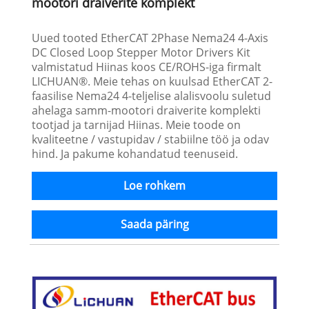
mootori draiverite komplekt
Uued tooted EtherCAT 2Phase Nema24 4-Axis
DC Closed Loop Stepper Motor Drivers Kit
valmistatud Hiinas koos CE/ROHS-iga firmalt
LICHUAN®. Meie tehas on kuulsad EtherCAT 2-
faasilise Nema24 4-teljelise alalisvoolu suletud
ahelaga samm-mootori draiverite komplekti
tootjad ja tarnijad Hiinas. Meie toode on
kvaliteetne / vastupidav / stabiilne töö ja odav
hind. Ja pakume kohandatud teenuseid.
Loe rohkem
Saada päring