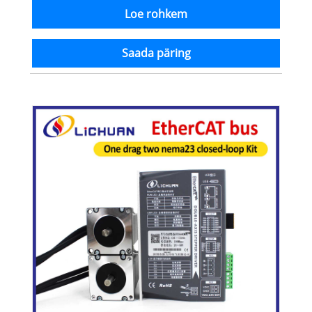
Loe rohkem
Saada päring