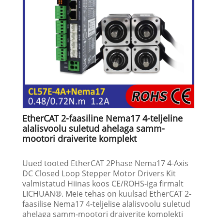
EtherCAT 2-faasiline Nema17 4-teljeline
alalisvoolu suletud ahelaga samm-
mootori draiverite komplekt
Uued tooted EtherCAT 2Phase Nema17 4-Axis
DC Closed Loop Stepper Motor Drivers Kit
valmistatud Hiinas koos CE/ROHS-iga firmalt
LICHUAN®. Meie tehas on kuulsad EtherCAT 2-
faasilise Nema17 4-teljelise alalisvoolu suletud
ahelaga samm-mootori draiverite komplekti