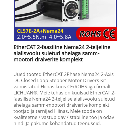
EtherCAT 2-faasiline Nema24 2-teljeline
alalisvoolu suletud ahelaga samm-
mootori draiverite komplekt
Uued tooted EtherCAT 2Phase Nema24 2-Axis
DC Closed Loop Stepper Motor Drivers Kit
valmistatud Hiinas koos CE/ROHS-iga firmalt
LICHUAN®. Meie tehas on kuulsad EtherCAT 2-
faasilise Nema24 2-teljelise alalisvoolu suletud
ahelaga samm-mootori draiverite komplekti
tootjad ja tarnijad Hiinas. Meie toode on
kvaliteetne / vastupidav / stabiilne töö ja odav
hind. Ja pakume kohandatud teenuseid.