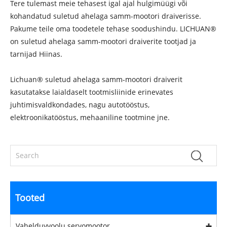
Tere tulemast meie tehasest igal ajal hulgimüügi või
kohandatud suletud ahelaga samm-mootori draiverisse.
Pakume teile oma toodetele tehase soodushindu. LICHUAN®
on suletud ahelaga samm-mootori draiverite tootjad ja
tarnijad Hiinas.
Lichuan® suletud ahelaga samm-mootori draiverit
kasutatakse laialdaselt tootmisliinide erinevates
juhtimisvaldkondades, nagu autotööstus,
elektroonikatööstus, mehaaniline tootmine jne.
Tooted
Vahelduvvoolu servomootor