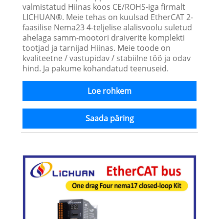
valmistatud Hiinas koos CE/ROHS-iga firmalt
LICHUAN®. Meie tehas on kuulsad EtherCAT 2-
faasilise Nema23 4-teljelise alalisvoolu suletud
ahelaga samm-mootori draiverite komplekti
tootjad ja tarnijad Hiinas. Meie toode on
kvaliteetne / vastupidav / stabiilne töö ja odav
hind. Ja pakume kohandatud teenuseid.
Loe rohkem
Saada päring