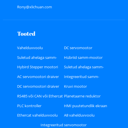
Rony@xlichuan.com
Tooted
Vahelduvvoolu
DC servomootor
servomootor
Suletud ahelaga samm-
Hübriid samm-mootor
mootor
Hybird Stepper mootori
Suletud ahelaga samm-
juht
mootori draiver
AC servomootori draiver
Integreeritud samm-
mootor
DC servomootori draiver
Kruvi mootor
RS485 või CAN või Ethercat
Planetaarne reduktor
Bus tüüpi Stepper Driver
PLC kontroller
HMI puutetundlik ekraan
Ethercat vahelduvvoolu
A8 vahelduvvoolu
servomootori draiveri
servomootori draiveri
Integreeritud servomootor