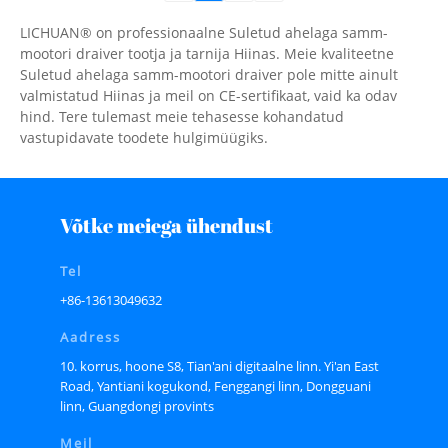
LICHUAN® on professionaalne Suletud ahelaga samm-
mootori draiver tootja ja tarnija Hiinas. Meie kvaliteetne
Suletud ahelaga samm-mootori draiver pole mitte ainult
valmistatud Hiinas ja meil on CE-sertifikaat, vaid ka odav
hind. Tere tulemast meie tehasesse kohandatud
vastupidavate toodete hulgimüügiks.
Võtke meiega ühendust
Tel
+86-13613049632
Aadress
10. korrus, hoone S8, Tian'ani digitaalne linn. Yi'an East
Road, Yantiani kogukond, Fenggangi linn, Dongguani
linn, Guangdongi provints
Meil