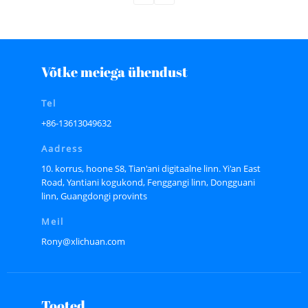
Võtke meiega ühendust
Tel
+86-13613049632
Aadress
10. korrus, hoone S8, Tian'ani digitaalne linn. Yi'an East
Road, Yantiani kogukond, Fenggangi linn, Dongguani
linn, Guangdongi provints
Meil
Rony@xlichuan.com
Tooted