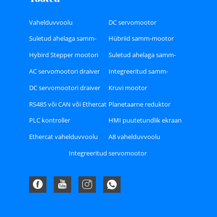
Vahelduvvoolu
DC servomootor
servomootor
Suletud ahelaga samm-
Hübriid samm-mootor
mootor
Hybird Stepper mootori
Suletud ahelaga samm-
juht
mootori draiver
AC servomootori draiver
Integreeritud samm-
mootor
DC servomootori draiver
Kruvi mootor
RS485 või CAN või Ethercat
Planetaarne reduktor
Bus tüüpi Stepper Driver
PLC kontroller
HMI puutetundlik ekraan
Ethercat vahelduvvoolu
A8 vahelduvvoolu
servomootori draiveri
servomootori draiveri
Integreeritud servomootor
komplekt
komplekt