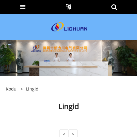
Kodu
>
Lingid
Lingid
<
>